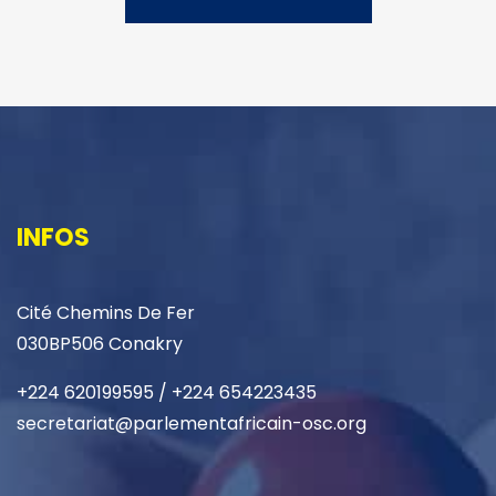
INFOS
Cité Chemins De Fer
030BP506 Conakry
+224 620199595 / +224 654223435
secretariat@parlementafricain-osc.org