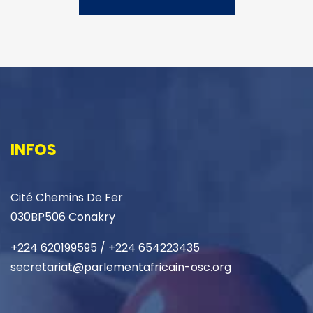
INFOS
Cité Chemins De Fer
030BP506 Conakry
+224 620199595 / +224 654223435
secretariat@parlementafricain-osc.org