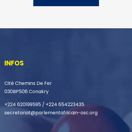
INFOS
Cité Chemins De Fer
030BP506 Conakry
+224 620199595 / +224 654223435
secretariat@parlementafricain-osc.org