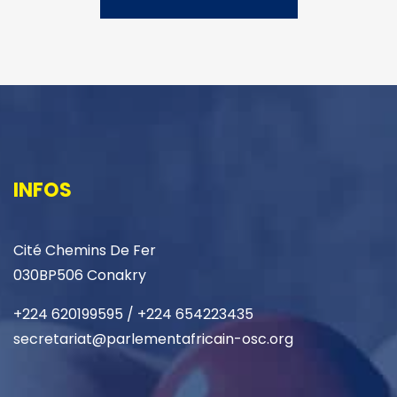
INFOS
Cité Chemins De Fer
030BP506 Conakry
+224 620199595 / +224 654223435
secretariat@parlementafricain-osc.org